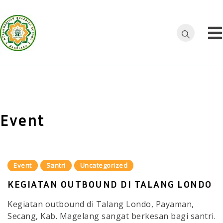
Skip
to
content
MBS
Mewujudkan
Generasi Islam
Tarbiyatul
Mulia
Mukmin
Event
Event
Santri
Uncategorized
KEGIATAN OUTBOUND DI TALANG LONDO
Kegiatan outbound di Talang Londo, Payaman,
Secang, Kab. Magelang sangat berkesan bagi santri.